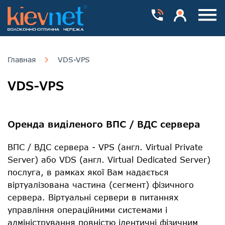
Номера телефонів
Особистий каб
Пока
Главная
VDS-VPS
VDS-VPS
Оренда виділеного ВПС / ВДС сервера
ВПС / ВДС сервера - VPS (англ. Virtual Private
Server) або VDS (англ. Virtual Dedicated Server)
послуга, в рамках якої Вам надається
віртуалізована частина (сегмент) фізичного
сервера. Віртуальні сервери в питаннях
управління операційними системами і
адміністрування повністю ідентичні фізичним