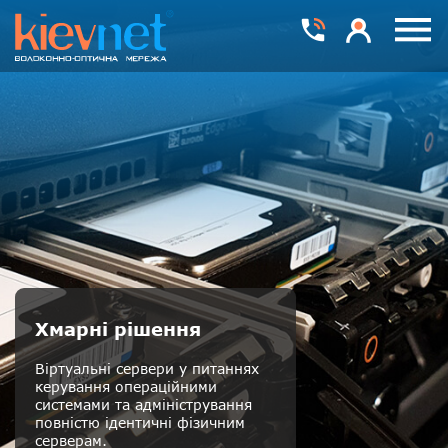
Номера телефонів
Особистий каб
Пока
Хмарні рішення
Віртуальні сервери у питаннях
керування операційними
системами та адміністрування
повністю ідентичні фізичним
серверам.