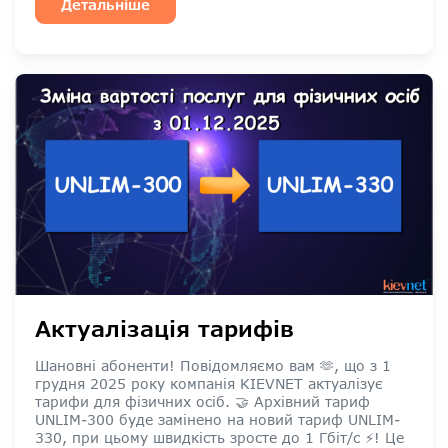
Детальніше
Актуалізація тарифів
Шановні абоненти! Повідомляємо вам 🫶, що з 1
грудня 2025 року компанія KIEVNET актуалізує
тарифи для фізичних осіб. 🤝 Архівний тариф
UNLIM-300 буде замінено на новий тариф UNLIM-
330, при цьому швидкість зросте до 1 Гбіт/с ⚡️! Це