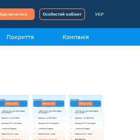
УКР
Підключитися
Особистий кабінет
Покриття
Компанія