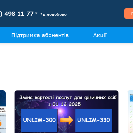
) 498 11 77
*цілодобово
Підтримка абонентів
Акції