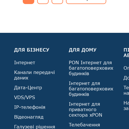
ДЛЯ БІЗНЕСУ
ДЛЯ ДОМУ
П
А
Інтернет
PON Інтернет для
багатоповерхових
О
Канали передачі
будинків
даних
Д
Інтернет для
Дата-Центр
Те
багатоповерхових
н
будинків
VDS/VPS
На
Інтернет для
IP-телефонія
з
приватного
сектора xPON
Відеонагляд
Телебачення
Галузеві рішення