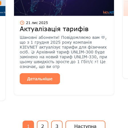
21 лис 2025
Актуалізація тарифів
Шановні абоненти! Повідомляємо вам 🫶,
що з 1 грудня 2025 року компанія
KIEVNET актуалізує тарифи для фізичних
осіб. 🤝 Архівний тариф UNLIM-300 буде
замінено на новий тариф UNLIM-330, при
цьому швидкість зросте до 1 Гбіт/с ⚡️! Це
означає, що ви отр
Детальніше
1
2
3
Наступна