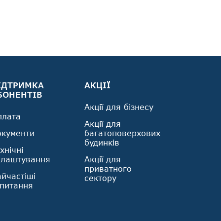
ІДТРИМКА
АКЦІЇ
БОНЕНТІВ
Акції для бізнесу
плата
Акції для
окументи
багатоповерхових
будинків
хнічні
алаштування
Акції для
приватного
йчастіші
сектору
апитання