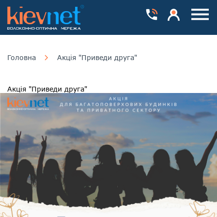
Номера телефонів
Особистий каб
Пока
Головна
Акція "Приведи друга"
Акція "Приведи друга"